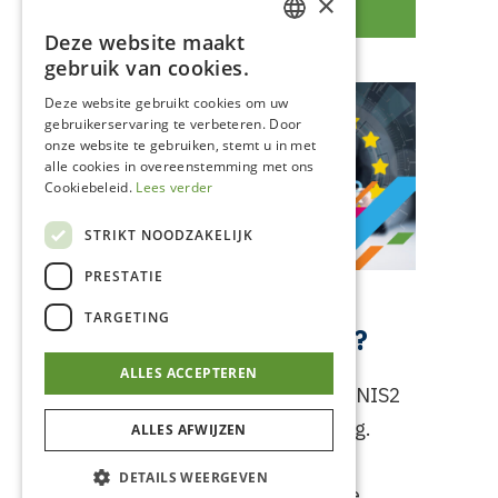
×
NIS2
Deze website maakt
DUTCH
gebruik van cookies.
FRENCH
Deze website gebruikt cookies om uw
gebruikerservaring te verbeteren. Door
onze website te gebruiken, stemt u in met
alle cookies in overeenstemming met ons
Cookiebeleid.
Lees verder
STRIKT NOODZAKELIJK
PRESTATIE
Wat is het verschil
TARGETING
tussen NIS2 & GDPR?
ALLES ACCEPTEREN
Ontdek de verschillen tussen NIS2
en GDPR in onze nieuwste blog.
ALLES AFWIJZEN
Terwijl GDPR zich richt op de
DETAILS WEERGEVEN
bescherming van persoonlijke