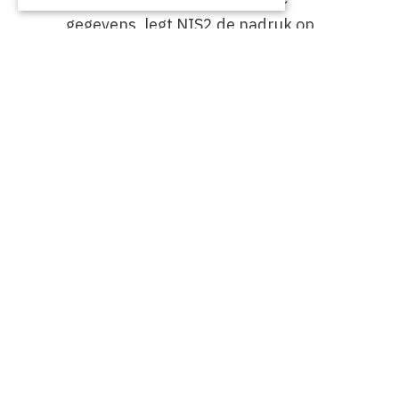
gegevens, legt NIS2 de nadruk op
het versterken van cybersecurity
binnen essentiële sectoren. Begrijp
hoe deze richtlijnen samenwerken
om zowel privacy als digitale
veiligheid te waarborgen.
Ontdek de verschillen tussen
NIS2 & GDPR